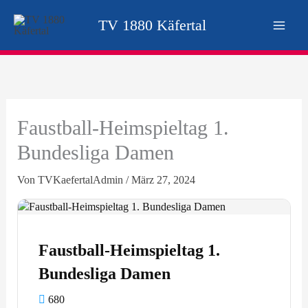
Zum
TV 1880 Käfertal
Inhalt
springen
Faustball-Heimspieltag 1.
Bundesliga Damen
Von
TVKaefertalAdmin
/
März 27, 2024
Faustball-Heimspieltag 1.
Bundesliga Damen
680