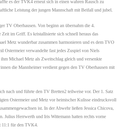
chaffte es der TVK4 erneut sich in einen wahren Rausch zu
haftliche Leistung der jungen Mannschaft mit Beifall und jubel.
eiger TV Oberhausen. Von beginn an übernahm die 4.
eit im Griff. Es kristallisierte sich schnell heraus das
ichael Metz wunderbar zusammen harmonieren und es dem TVO
l Ostermeier verwandelte fast jedes Zuspiel von Niels
 ihm Michael Metz als Zweitschlag gleich und versenkte
 gewinnen die Mannheimer verdient gegen den TV Oberhausen mit
ch nach und führte den TV Bretten2 teilweise vor. Der 1. Satz
eigten Ostermeier und Metz vor heimischer Kulisse eindrucksvoll
zusammengewachsen ist. In der Abwehr ließen Jessica Chicova,
 Julius Herrwerth und Iris Wittemann hatten rechts vorne
it 11:1 für den TVK4.