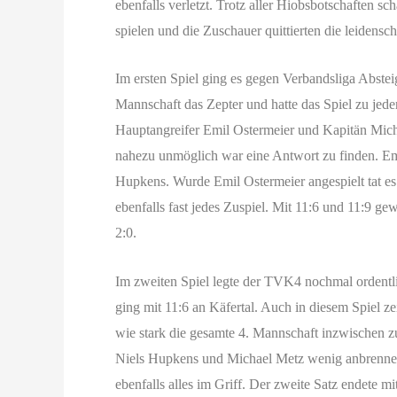
ebenfalls verletzt. Trotz aller Hiobsbotschaften s
spielen und die Zuschauer quittierten die leidensc
Im ersten Spiel ging es gegen Verbandsliga Abst
Mannschaft das Zepter und hatte das Spiel zu jeder Z
Hauptangreifer Emil Ostermeier und Kapitän M
nahezu unmöglich war eine Antwort zu finden. Emi
Hupkens. Wurde Emil Ostermeier angespielt tat es
ebenfalls fast jedes Zuspiel. Mit 11:6 und 11:9
2:0.
Im zweiten Spiel legte der TVK4 nochmal ordentli
ging mit 11:6 an Käfertal. Auch in diesem Spiel z
wie stark die gesamte 4. Mannschaft inzwischen 
Niels Hupkens und Michael Metz wenig anbrennen.
ebenfalls alles im Griff. Der zweite Satz endete m