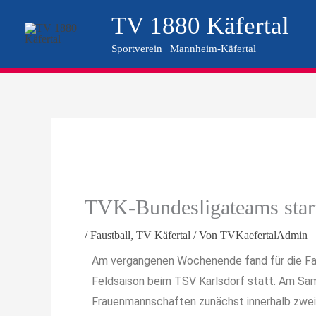
Zum
TV 1880 Käfertal
Inhalt
Sportverein | Mannheim-Käfertal
springen
TVK-Bundesligateams start
/
Faustball
,
TV Käfertal
/ Von
TVKaefertalAdmin
Am vergangenen Wochenende fand für die Faus
Feldsaison beim TSV Karlsdorf statt. Am Sa
Frauenmannschaften zunächst innerhalb zwe