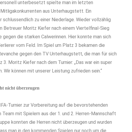
personell unterbesetzt spielte man im letzten
itligakonkurrenten aus Unterhaugstett. Ein
r schlussendlich zu einer Niederlage. Wieder vollzählig
 Betreuer Moritz Kiefer nach einem Viertelfinal-Sieg
e gegen die starken Calwerinnen. Hier konnte man sich
Verlierer vom Feld. Im Spiel um Platz 3 bekamen die
Revanche gegen den TV Unterhaugstett, die man für sich
 3. Moritz Kiefer nach dem Turnier: „Das war ein super
on. Wir können mit unserer Leistung zufrieden sein.“
ht nicht überzeugen
IFA-Turnier zur Vorbereitung auf die bevorstehenden
in Team mit Spielern aus der 1. und 2. Herren-Mannschaft
ruppe konnten die Herren nicht überzeugen und wurden
, dass man in den kommenden Spielen nur noch um die