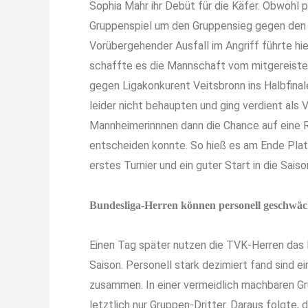
Sophia Mahr ihr Debüt für die Käfer. Obwohl 
Gruppenspiel um den Gruppensieg gegen den M
Vorübergehender Ausfall im Angriff führte hie
schaffte es die Mannschaft vom mitgereisten
gegen Ligakonkurent Veitsbronn ins Halbfinal
leider nicht behaupten und ging verdient als 
Mannheimerinnnen dann die Chance auf eine 
entscheiden konnte. So hieß es am Ende Platz
erstes Turnier und ein guter Start in die Sais
Bundesliga-Herren können personell geschwäc
Einen Tag später nutzen die TVK-Herren das 
Saison. Personell stark dezimiert fand sind e
zusammen. In einer vermeidlich machbaren G
letztlich nur Gruppen-Dritter. Daraus folgte