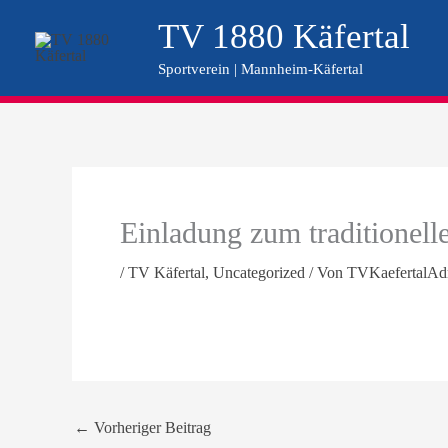
Zum
TV 1880 Käfertal
Inhalt
Sportverein | Mannheim-Käfertal
springen
Einladung zum traditionel
/
TV Käfertal
,
Uncategorized
/ Von
TVKaefertalAd
←
Vorheriger Beitrag