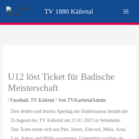
Zum
TV 1880 Käfertal
Inhalt
springen
U12 löst Ticket für Badische
Meisterschaft
/
Faustball
,
TV Käfertal
/ Von
TVKaefertalAdmin
Den dritten und letzten Spieltag der Hallensaison bestritt die
D-Jugend des TV Käfertal am 21.01.2023 in Weinheim.
Das Team setzte sich aus Piet, Justus, Edward, Mika, Arne,
Leo, Anton und Philip zusammen. Unterstützt wurden sie